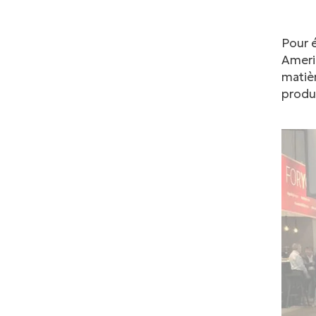
Pour 
Americ
matièr
produ