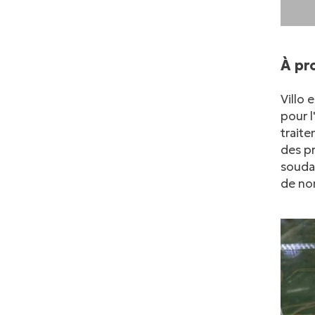
À pr
Villo 
pour l
traite
des pr
soudag
de no