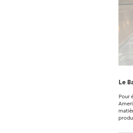
Le B
Pour 
Americ
matièr
produ