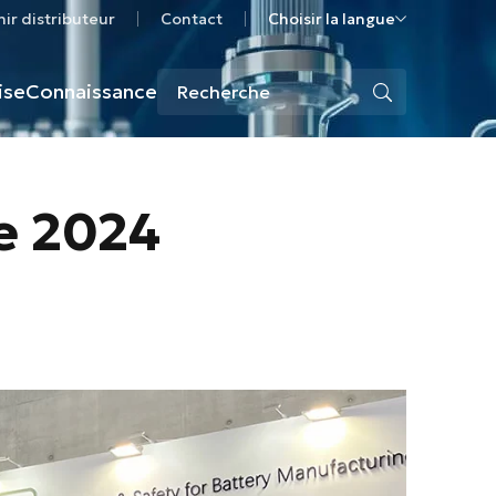
ir distributeur
Contact
Choisir la langue
ise
Connaissance
e 2024