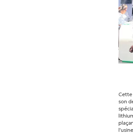
Cette 
son de
spécia
lithiu
plaçan
l'usin