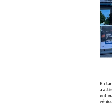
En tan
a atti
entier
véhicu