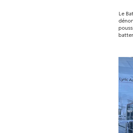
Le Bat
dénomm
poussi
batter