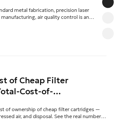
de
ndard metal fabrication, precision laser
anufacturing, air quality control is an
tional efficiency, workplace safety, and
zardous welding fumes, fine grinding dust,
ect worker health, damage sensitive factory
duct quality if not properly controlled. As a
t of Cheap Filter
Total-Cost-of-
eakdown
ost of ownership of cheap filter cartridges —
ssed air, and disposal. See the real numbers