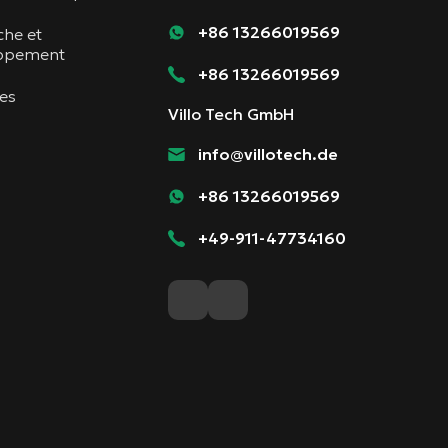
+86 13266019569
che et
ppement
+86 13266019569
les
Villo Tech GmbH
info@villotech.de
+86 13266019569
+49-911-47734160