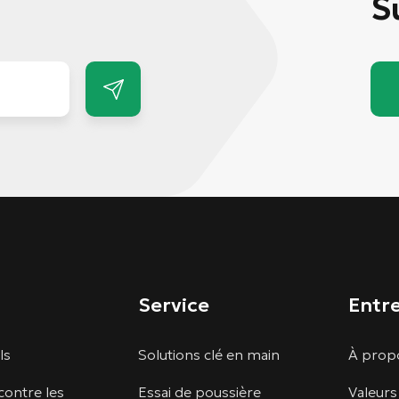
S
Service
Entr
ls
Solutions clé en main
À propo
contre les
Essai de poussière
Valeurs