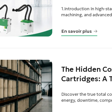
Complete Gui
1.Introduction In high-sta
facebook
machining, and advanced m
important factor in opera
twitter
equipment protection. Ha
En savoir plus
and harmful gases can aff
equipment, and impact pro
professional provider […]
The Hidden Cos
Cartridges: A 
Ownership Br
Discover the true total c
energy, downtime, compre
before you buy.