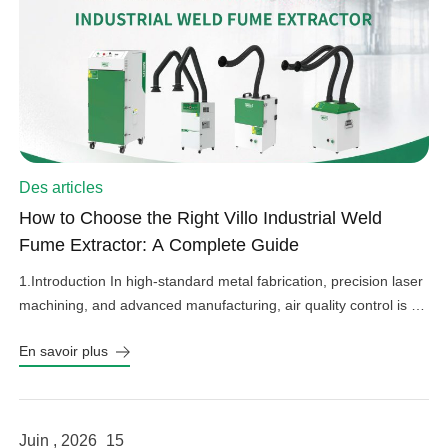
Des articles
How to Choose the Right Villo Industrial Weld
Fume Extractor: A Complete Guide
1.Introduction In high-standard metal fabrication, precision laser
machining, and advanced manufacturing, air quality control is an
important factor in operational efficiency, workplace safety, and
En savoir plus
equipment protection. Hazardous welding fumes, fine grinding
dust, and harmful gases can affect worker health, damage
sensitive factory equipment, and impact product quality if not
properly controlled. As a professional provider […]
Juin , 2026
15