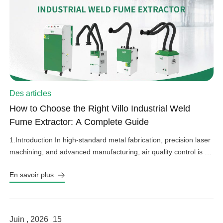
Des articles
How to Choose the Right Villo Industrial Weld
Fume Extractor: A Complete Guide
1.Introduction In high-standard metal fabrication, precision laser
machining, and advanced manufacturing, air quality control is an
important factor in operational efficiency, workplace safety, and
En savoir plus
equipment protection. Hazardous welding fumes, fine grinding
dust, and harmful gases can affect worker health, damage
sensitive factory equipment, and impact product quality if not
properly controlled. As a professional provider […]
Juin , 2026
15