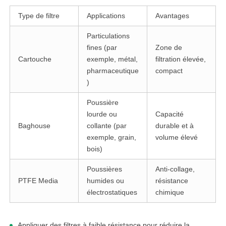
Type de filtre
Applications
Avantages
Particulations
fines (par
Zone de
Cartouche
exemple, métal,
filtration élevée,
pharmaceutique
compact
)
Poussière
lourde ou
Capacité
Baghouse
collante (par
durable et à
exemple, grain,
volume élevé
bois)
Poussières
Anti-collage,
PTFE Media
humides ou
résistance
électrostatiques
chimique
Appliquer des filtres à faible résistance pour réduire la