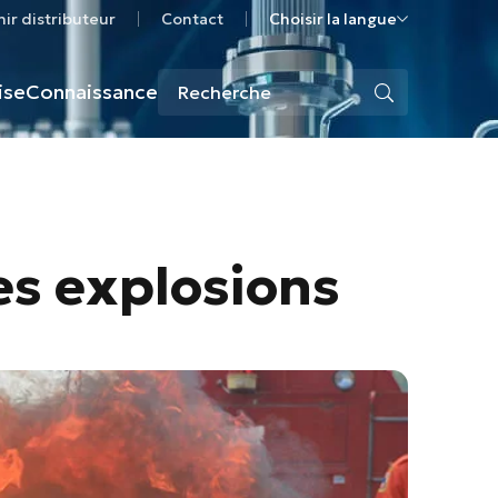
ir distributeur
Contact
Choisir la langue
ise
Connaissance
es explosions