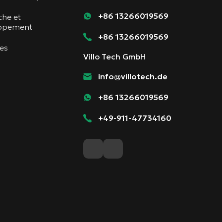
+86 13266019569
che et
ppement
+86 13266019569
les
Villo Tech GmbH
info@villotech.de
+86 13266019569
+49-911-47734160