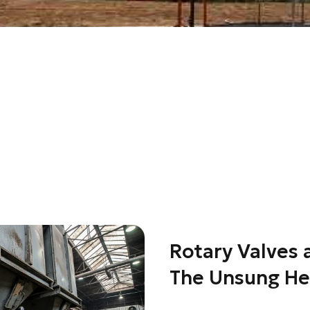
Rotary Valves 
The Unsung He
Protection
linkedin