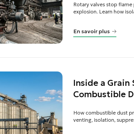
Rotary valves stop flame
explosion. Learn how isol
facebook
system.
En savoir plus
twitter
Inside a Grain
Combustible D
Actually Work
How combustible dust pro
venting, isolation, suppr
work.