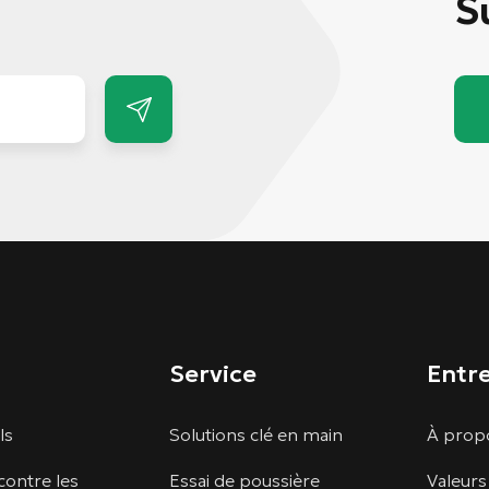
S
Service
Entr
ls
Solutions clé en main
À propo
contre les
Essai de poussière
Valeurs