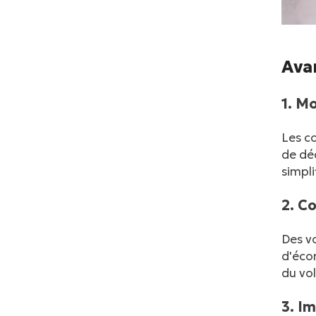
Ava
1. M
Les co
de dé
simpli
2. C
Des vo
d'écon
du vo
3. I