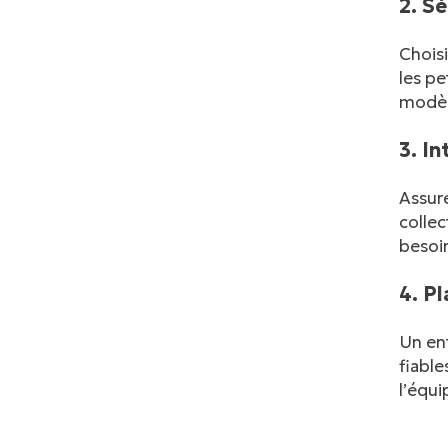
2. S
Choisi
les pe
modèle
3. I
Assur
collec
besoin
4. Pl
Un en
fiable
l’équ