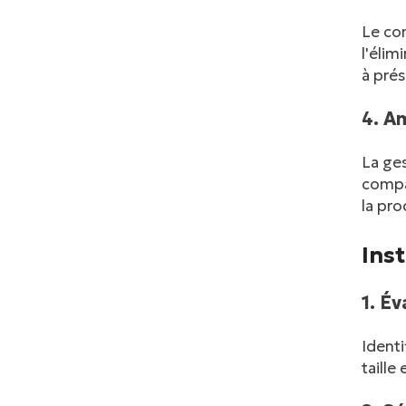
Le com
l'élim
à prés
4. Am
La ges
compac
la pro
Ins
1. É
Identi
taille