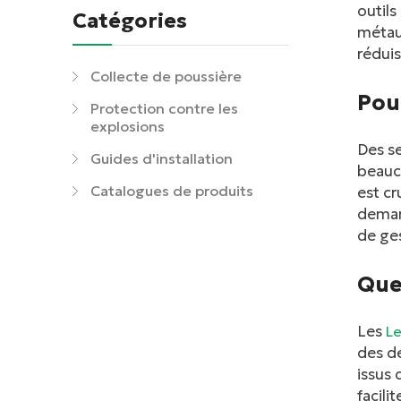
outils
Catégories
métaux
rédui
Collecte de poussière
Pou
Protection contre les
explosions
Des se
Guides d'installation
beauc
Catalogues de produits
est cr
demand
de ge
Que
Les
Le
des dé
issus 
facili