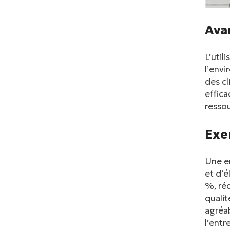
Ava
L’uti
l’envi
des cl
effica
ressou
Exe
Une en
et d’é
%, réd
qualit
agréab
l’entr