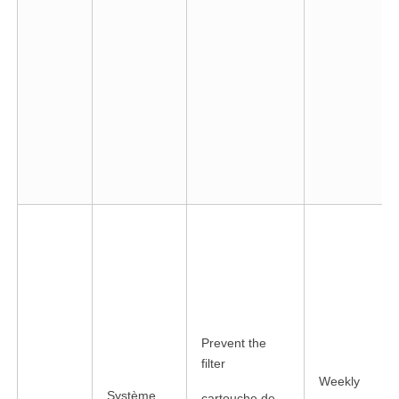
linkedin
facebook
twitter
Prevent the
filter
Weekly
Système
cartouche de