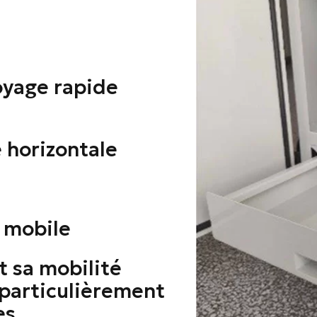
s
oyage rapide
e horizontale
 mobile
t sa mobilité
x particulièrement
es.