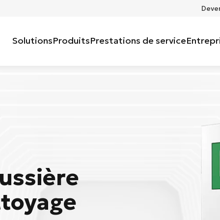
Deven
Solutions
Produits
Prestations de service
Entrepr
oussière
ttoyage