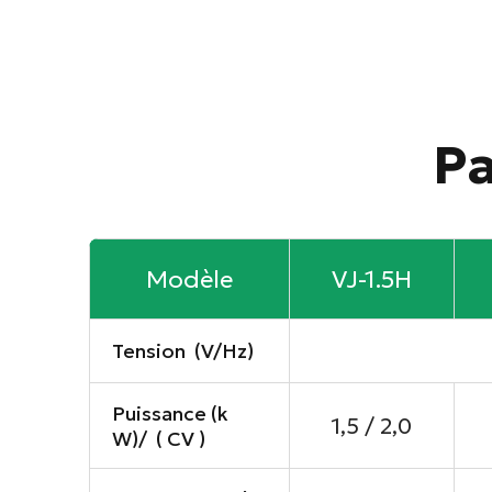
Pa
Modèle
VJ-1.5H
Tension (V/Hz)
Puissance (k
1,5 / 2,0
W)/ ( CV )