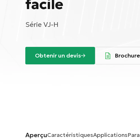
facile
Série VJ-H
Obtenir un devis
Brochur
Aperçu
Caractéristiques
Applications
Par