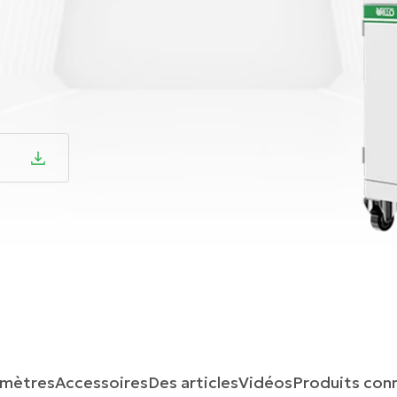
e
amètres
Accessoires
Des articles
Vidéos
Produits con