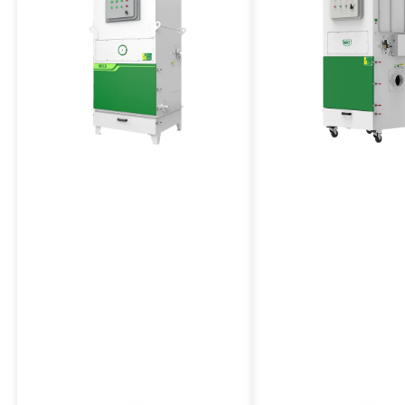
Collecteur de poussière
Collecteur de pouss
industriel antidéflagrant
antidéflagrant moy
pression
Série VJFB
Série VJFGB
Le dépoussiéreur industriel de la
La série VJFGB est un
série VJFB a les caractéristiques
dépoussiéreur industriel
d'un volume d'air antidéflagrant et
antidéflagrant avec une
important, d'un nettoyage par jet
négative moyennement 
d'impulsion, d'une structure stable
nettoyage à jet positif, 
et fiable.
stable et un faible enc