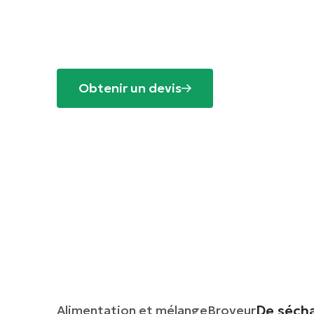
de boisson
Obtenir un devis
Accueil
>
Solutions
>
Nourriture et boissons
>
D
De sécha
Alimentation et mélange
Broyeur