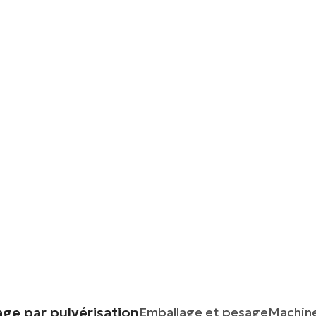
s
e séchage par pulvérisation
ge par pulvérisation
Emballage et pesage
Machine