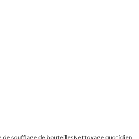
 de soufflage de bouteilles
Nettoyage quotidien