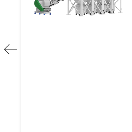
Dépoussiéreur central à
cartouche horizontale
Série VFO
Le dépoussiéreur central de la série
VFO utilise des filtres à cartouche
horizontaux pour capturer
efficacement la poussière de divers
points de production ou
d'ateliers/usines entiers.