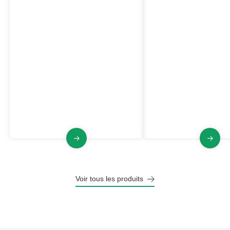
Collecteur de poussière
Collecteur de poussi
industriel antidéflagrant
d'air pulsé
Série VJFB
Série VJF
Le dépoussiéreur industriel de la
La série VJF est un dép
série VJFB a les caractéristiques
industriel doté d'une pu
d'un volume d'air antidéflagrant et
multi-moteurs, d'un gr
important, d'un nettoyage par jet
d'air, d'un nettoyage de f
d'impulsion, d'une structure stable
pulsé, d'une stabilité et
et fiable.
fiabilité.
Voir tous les produits