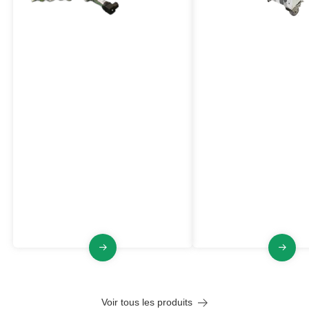
Système de détection et
Alimentateur de pou
d'extinction d'étincelles
Série VL-PFQ
Un équipement de prévention
Le doseur de poudre in
active des incendies et des
améliore considérablem
explosions capable de détecter les
sécurité dans les envi
étincelles dans les équipements de
industriels en augmentan
traitement ou les pipelines et de les
minimale d'inflammation
éteindre à temps, éliminant ainsi les
poussière et en abaissan
risques potentiels d'incendie et
pression et l'indice d'ex
d'explosion.
maximum.
Voir tous les produits